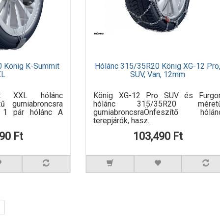
0 König K-Summit
Hólánc 315/35R20 König XG-12 Pro
XL
SUV, Van, 12mm
it XXL hólánc
König XG-12 Pro SUV és Furgo
ű gumiabroncsra
hólánc 315/35R20 méret
: 1 pár hólánc A
gumiabroncsraÖnfeszítő hólán
terepjárók, hasz..
90 Ft
103,490 Ft