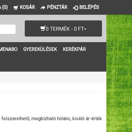
 (0)
KOSÁR
PÉNZTÁR
BELÉPÉS
0 TERMÉK - 0 FT
MENABO
GYEREKÜLÉSEK
KERÉKPÁR
lszerelhető, megbízható hólánc, kiváló ár-érték