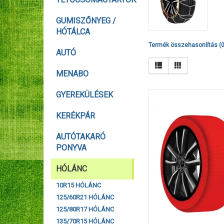
GUMISZŐNYEG /
HÓTÁLCA
Termék összehasonlítás (0
AUTÓ
MENABO
GYEREKÜLÉSEK
KERÉKPÁR
AUTÓTAKARÓ
PONYVA
HÓLÁNC
10R15 HÓLÁNC
125/60R21 HÓLÁNC
125/80R17 HÓLÁNC
135/70R15 HÓLÁNC