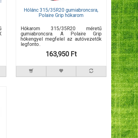
Hólánc 315/35R20 gumiabroncsra,
Polaire Grip hókarom
ű
Hókarom 315/35R20 méretű
X
gumiabroncsra. A Polaire Grip
hókengyel megfelel az autóvezetők
legfonto..
163,950 Ft