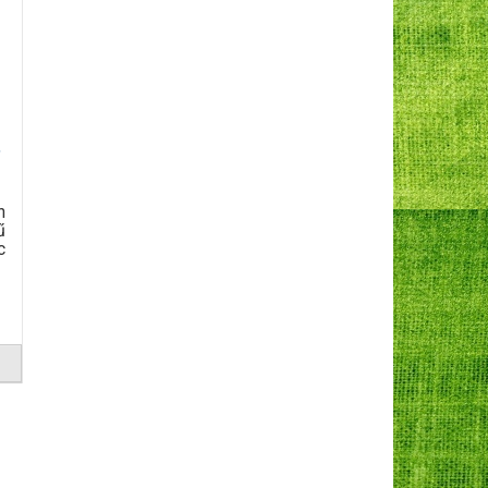
,
n
ű
c