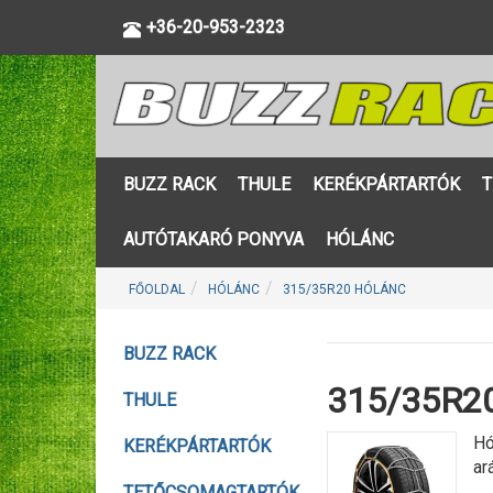
+36-20-953-2323
BUZZ RACK
THULE
KERÉKPÁRTARTÓK
T
AUTÓTAKARÓ PONYVA
HÓLÁNC
FŐOLDAL
HÓLÁNC
315/35R20 HÓLÁNC
BUZZ RACK
315/35R20
THULE
Hó
KERÉKPÁRTARTÓK
ar
TETŐCSOMAGTARTÓK