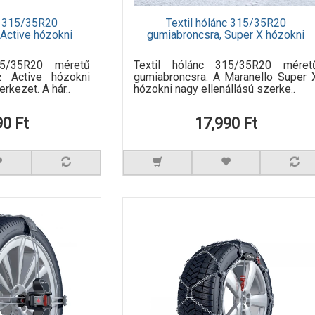
nc 315/35R20
Textil hólánc 315/35R20
 Active hózokni
gumiabroncsra, Super X hózokni
15/35R20 méretű
Textil hólánc 315/35R20 méret
z Active hózokni
gumiabroncsra. A Maranello Super 
rkezet. A hár..
hózokni nagy ellenállású szerke..
90 Ft
17,990 Ft