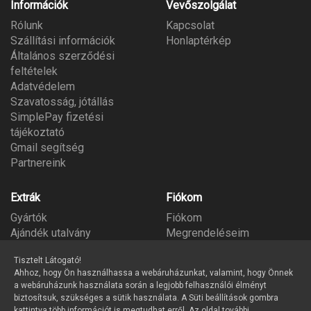
Információk
Vevőszolgálat
Rólunk
Kapcsolat
Szállítási információk
Honlaptérkép
Általános szerződési
feltételek
Adatvédelem
Szavatosság, jótállás
SimplePay fizetési
tájékoztató
Gmail segítség
Partnereink
Extrák
Fiókom
Gyártók
Fiókom
Ajándék utalvány
Megrendeléseim
Partner program
Kívánságlista
Tisztelt Látogató!
Hírlevél
Ahhoz, hogy Ön használhassa a webáruházunkat, valamint, hogy Önnek
a webáruházunk használata során a legjobb felhasználói élményt
biztosítsuk, szükséges a sütik használata. A Süti beállítások gombra
kattintva több információt is megtudhat erről. Az oldal további