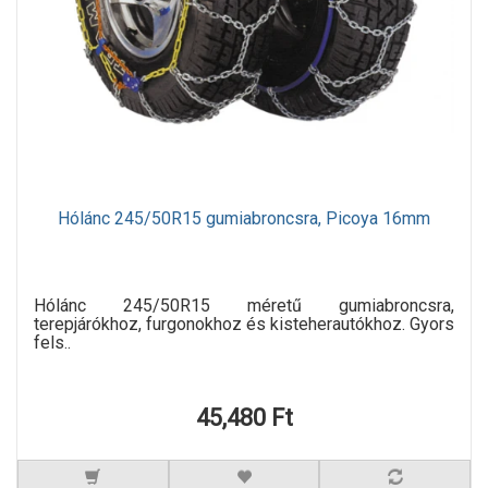
Hólánc 245/50R15 gumiabroncsra, Picoya 16mm
Hólánc 245/50R15 méretű gumiabroncsra,
terepjárókhoz, furgonokhoz és kisteherautókhoz. Gyors
fels..
45,480 Ft