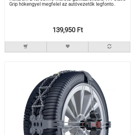
Grip hókengyel megfelel az autóvezetők legfonto..
139,950 Ft