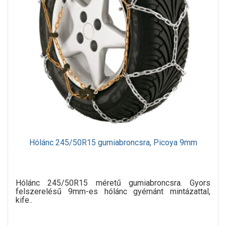
Hólánc 245/50R15 gumiabroncsra, Picoya 9mm
Hólánc 245/50R15 méretű gumiabroncsra. Gyors
felszerelésű 9mm-es hólánc gyémánt mintázattal,
kife..