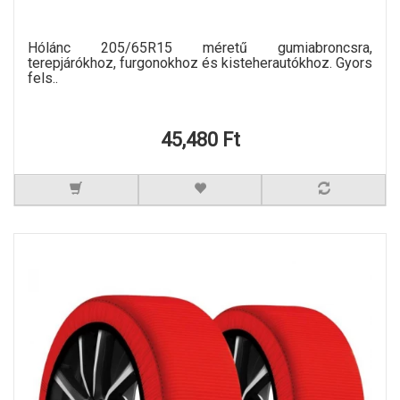
Hólánc 205/65R15 méretű gumiabroncsra,
terepjárókhoz, furgonokhoz és kisteherautókhoz. Gyors
fels..
45,480 Ft