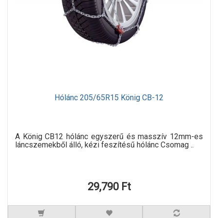
Hólánc 205/65R15 König CB-12
A König CB12 hólánc egyszerű és masszív 12mm-es
láncszemekből álló, kézi feszítésű hólánc Csomag ..
29,790 Ft