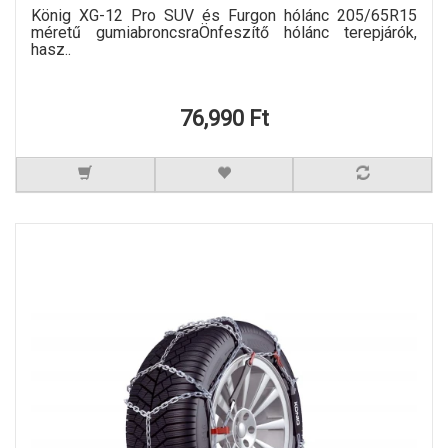
König XG-12 Pro SUV és Furgon hólánc 205/65R15
méretű gumiabroncsraÖnfeszítő hólánc terepjárók,
hasz..
76,990 Ft