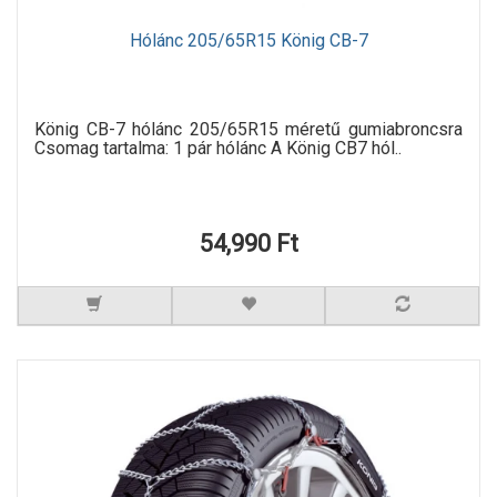
Hólánc 205/65R15 König CB-7
König CB-7 hólánc 205/65R15 méretű gumiabroncsra
Csomag tartalma: 1 pár hólánc A König CB7 hól..
54,990 Ft