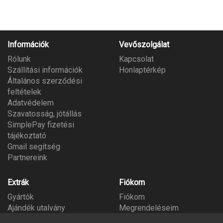
Információk
Vevőszolgálat
Rólunk
Kapcsolat
Szállítási információk
Honlaptérkép
Általános szerződési
feltételek
Adatvédelem
Szavatosság, jótállás
SimplePay fizetési
tájékoztató
Gmail segítség
Partnereink
Extrák
Fiókom
Gyártók
Fiókom
Ajándék utalvány
Megrendeléseim
Partner program
Kívánságlista