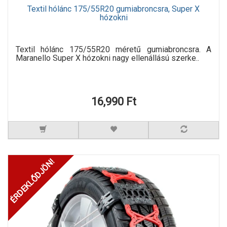
Textil hólánc 175/55R20 gumiabroncsra, Super X
hózokni
Textil hólánc 175/55R20 méretű gumiabroncsra. A
Maranello Super X hózokni nagy ellenállású szerke..
16,990 Ft
ÉRDEKLŐDJÖN!