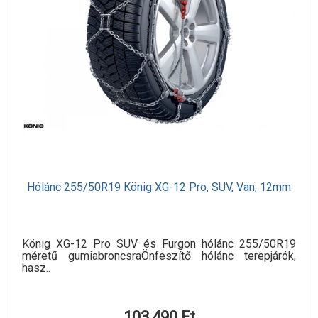
Hólánc 255/50R19 König XG-12 Pro, SUV, Van, 12mm
König XG-12 Pro SUV és Furgon hólánc 255/50R19
méretű gumiabroncsraÖnfeszítő hólánc terepjárók,
hasz..
103,490 Ft