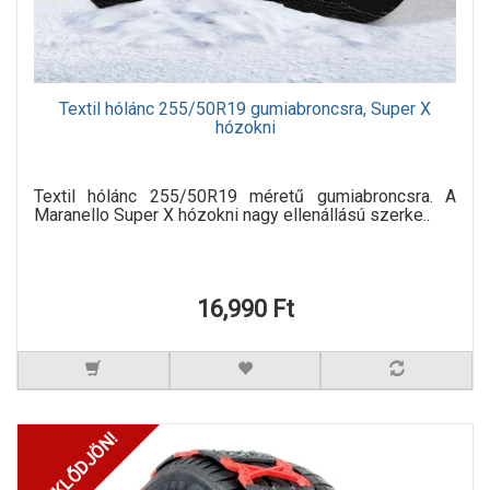
Textil hólánc 255/50R19 gumiabroncsra, Super X
hózokni
Textil hólánc 255/50R19 méretű gumiabroncsra. A
Maranello Super X hózokni nagy ellenállású szerke..
16,990 Ft
ÉRDEKLŐDJÖN!