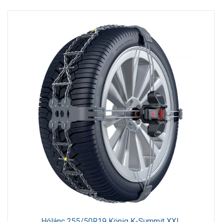
Hólánc 255/50R19 König K-Summit XXL