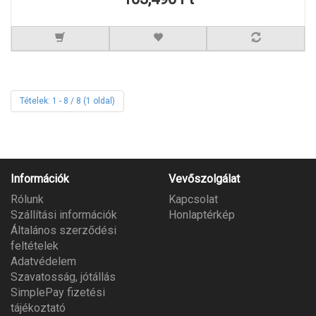
Tételek: 1 - 8 / 8 (1 oldal)
Információk
Vevőszolgálat
Rólunk
Kapcsolat
Szállítási információk
Honlaptérkép
Általános szerződési
feltételek
Adatvédelem
Szavatosság, jótállás
SimplePay fizetési
tájékoztató