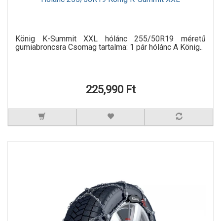
König K-Summit XXL hólánc 255/50R19 méretű
gumiabroncsra Csomag tartalma: 1 pár hólánc A König..
225,990 Ft