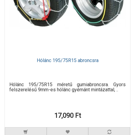
Hólánc 195/75R15 abroncsra
Hólánc 195/75R15 méretű gumiabroncsra. Gyors
felszerelésű 9mm-es hólánc gyémánt mintázattal, ..
17,090 Ft