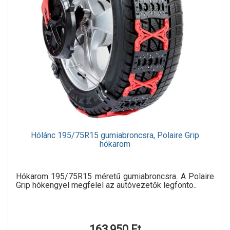
Hólánc 195/75R15 gumiabroncsra, Polaire Grip
hókarom
Hókarom 195/75R15 méretű gumiabroncsra. A Polaire
Grip hókengyel megfelel az autóvezetők legfonto..
163,950 Ft