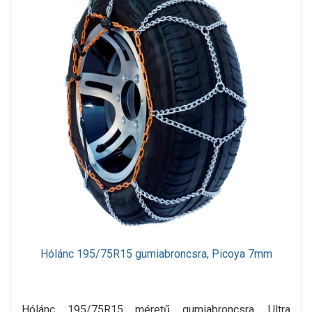
Hólánc 195/75R15 gumiabroncsra, Picoya 7mm
Hólánc 195/75R15 méretű gumiabroncsra. Ultra