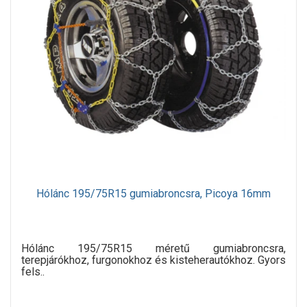
Hólánc 195/75R15 gumiabroncsra, Picoya 16mm
Hólánc 195/75R15 méretű gumiabroncsra,
terepjárókhoz, furgonokhoz és kisteherautókhoz. Gyors
fels..