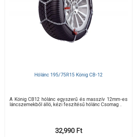
Hólánc 195/75R15 König CB-12
A König CB12 hólánc egyszerű és masszív 12mm-es
láncszemekből álló, kézi feszítésű hólánc Csomag ..
32,990 Ft