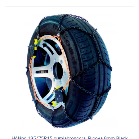
Hólánc 195/75R15 gumiabroncsra, Picoya 9mm Black