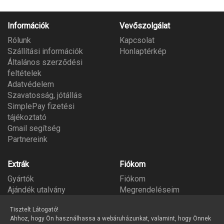
Információk
Vevőszolgálat
Rólunk
Kapcsolat
Szállítási információk
Honlaptérkép
Általános szerződési
feltételek
Adatvédelem
Szavatosság, jótállás
SimplePay fizetési
tájékoztató
Gmail segítség
Partnereink
Extrák
Fiókom
Gyártók
Fiókom
Ajándék utalvány
Megrendeléseim
Partner program
Kívánságlista
Tisztelt Látogató!
Hírlevél
Ahhoz, hogy Ön használhassa a webáruházunkat, valamint, hogy Önnek