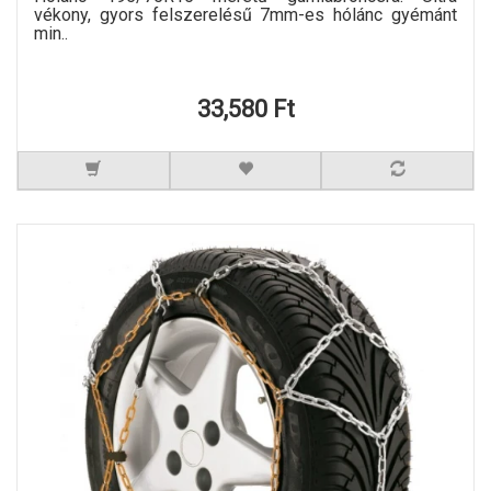
vékony, gyors felszerelésű 7mm-es hólánc gyémánt
min..
33,580 Ft