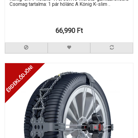
Csomag tartalma: 1 pár hólánc A König K-slim ..
66,990 Ft
ÉRDEKLŐDJÖN!