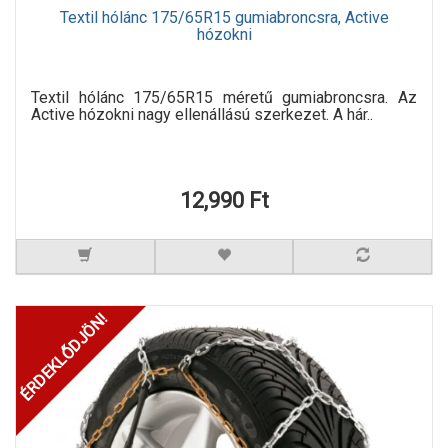
Textil hólánc 175/65R15 gumiabroncsra, Active
hózokni
Textil hólánc 175/65R15 méretű gumiabroncsra. Az
Active hózokni nagy ellenállású szerkezet. A hár..
12,990 Ft
ÉRDEKLŐDJÖN!