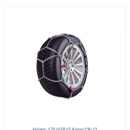
Hólánc 175/65R15 König CB-12