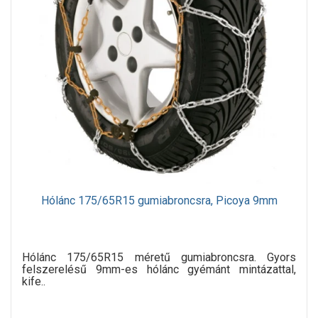
Hólánc 175/65R15 gumiabroncsra, Picoya 9mm
Hólánc 175/65R15 méretű gumiabroncsra. Gyors
felszerelésű 9mm-es hólánc gyémánt mintázattal,
kife..