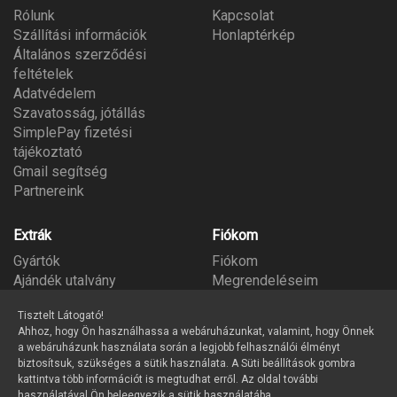
Rólunk
Kapcsolat
Szállítási információk
Honlaptérkép
Általános szerződési
feltételek
Adatvédelem
Szavatosság, jótállás
SimplePay fizetési
tájékoztató
Gmail segítség
Partnereink
Extrák
Fiókom
Gyártók
Fiókom
Ajándék utalvány
Megrendeléseim
Partner program
Kívánságlista
Tisztelt Látogató!
Hírlevél
Ahhoz, hogy Ön használhassa a webáruházunkat, valamint, hogy Önnek
a webáruházunk használata során a legjobb felhasználói élményt
biztosítsuk, szükséges a sütik használata. A Süti beállítások gombra
kattintva több információt is megtudhat erről. Az oldal további
használatával Ön beleegyezik a sütik használatába.