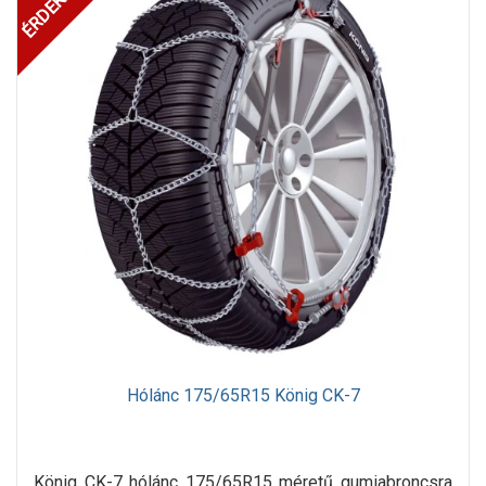
Hólánc 175/65R15 König CK-7
König CK-7 hólánc 175/65R15 méretű gumiabroncsra