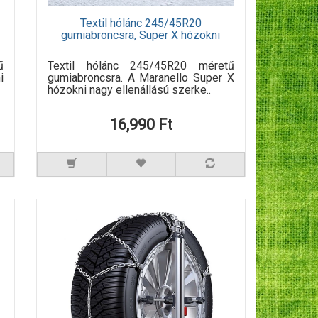
Textil hólánc 245/45R20
gumiabroncsra, Super X hózokni
ű
Textil hólánc 245/45R20 méretű
i
gumiabroncsra. A Maranello Super X
hózokni nagy ellenállású szerke..
16,990 Ft