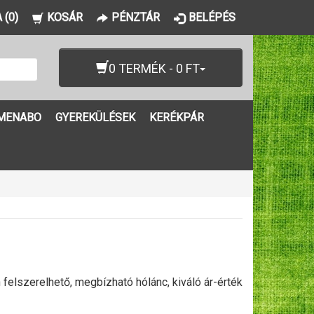
 (0)
KOSÁR
PÉNZTÁR
BELÉPÉS
0 TERMÉK - 0 FT
MENABO
GYEREKÜLÉSEK
KERÉKPÁR
lszerelhető, megbízható hólánc, kiváló ár-érték