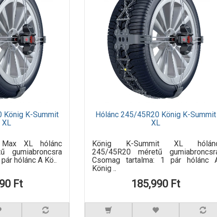
0 König K-Summit
Hólánc 245/45R20 König K-Summit
 XL
XL
 Max XL hólánc
König K-Summit XL hólán
ű gumiabroncsra
245/45R20 méretű gumiabroncsr
pár hólánc A Kö..
Csomag tartalma: 1 pár hólánc 
König ..
90 Ft
185,990 Ft