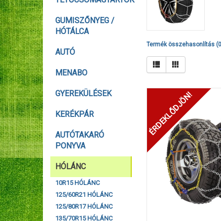
GUMISZŐNYEG /
HÓTÁLCA
Termék összehasonlítás (0
AUTÓ
MENABO
GYEREKÜLÉSEK
ÉRDEKLŐDJÖN!
KERÉKPÁR
AUTÓTAKARÓ
PONYVA
HÓLÁNC
10R15 HÓLÁNC
125/60R21 HÓLÁNC
125/80R17 HÓLÁNC
135/70R15 HÓLÁNC