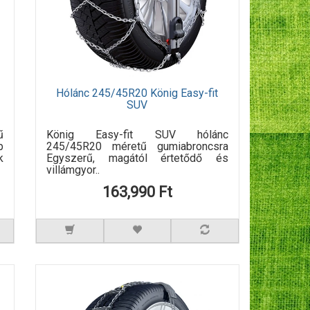
Hólánc 245/45R20 König Easy-fit
SUV
ű
König Easy-fit SUV hólánc
p
245/45R20 méretű gumiabroncsra
k
Egyszerű, magától értetődő és
villámgyor..
163,990 Ft