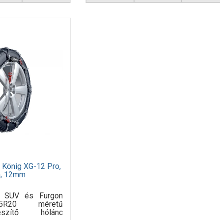
 König XG-12 Pro,
n, 12mm
o SUV és Furgon
45R20 méretű
nfeszítő hólánc