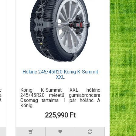
Hólánc 245/45R20 König K-Summit
XXL
c
König K-Summit XXL hólánc
a
245/45R20 méretű gumiabroncsra
A
Csomag tartalma: 1 pár hólánc A
König..
225,990 Ft