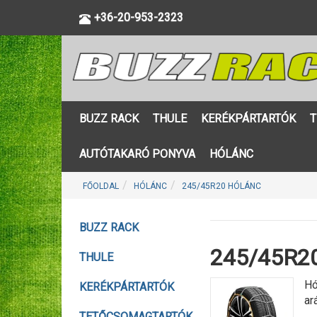
+36-20-953-2323
BUZZ RACK
THULE
KERÉKPÁRTARTÓK
T
AUTÓTAKARÓ PONYVA
HÓLÁNC
FŐOLDAL
HÓLÁNC
245/45R20 HÓLÁNC
BUZZ RACK
245/45R20
THULE
Hó
KERÉKPÁRTARTÓK
ar
TETŐCSOMAGTARTÓK