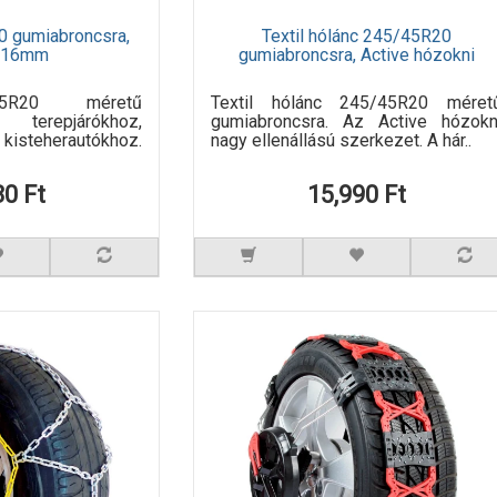
0 gumiabroncsra,
Textil hólánc 245/45R20
a 16mm
gumiabroncsra, Active hózokni
45R20 méretű
Textil hólánc 245/45R20 méret
 terepjárókhoz,
gumiabroncsra. Az Active hózokn
isteherautókhoz.
nagy ellenállású szerkezet. A hár..
80 Ft
15,990 Ft