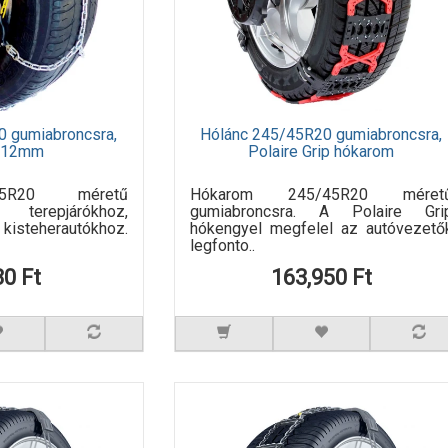
0 gumiabroncsra,
Hólánc 245/45R20 gumiabroncsra,
a 12mm
Polaire Grip hókarom
45R20 méretű
Hókarom 245/45R20 méret
 terepjárókhoz,
gumiabroncsra. A Polaire Gri
isteherautókhoz.
hókengyel megfelel az autóvezető
legfonto..
80 Ft
163,950 Ft