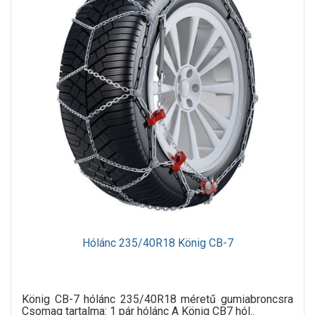
Hólánc 235/40R18 König CB-7
König CB-7 hólánc 235/40R18 méretű gumiabroncsra
Csomag tartalma: 1 pár hólánc A König CB7 hól..