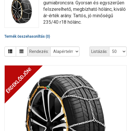
gumiabroncsra. Gyorsan és egyszerűen
felszerelhető, megbízható hólánc, kiváló
ár-érték arány. Tartós, jó minőségű
235/40 r18 hólánc.
Termék összehasonlítás (0)
Rendezés:
Listázás:
ÉRDEKLŐDJÖN!