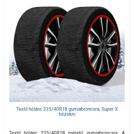
Textil hólánc 235/40R18 gumiabroncsra, Super X
hózokni
Textil hólánc 235/40R18 méretű gumiabroncsra. A