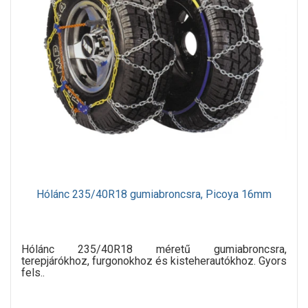
Hólánc 235/40R18 gumiabroncsra, Picoya 16mm
Hólánc 235/40R18 méretű gumiabroncsra,
terepjárókhoz, furgonokhoz és kisteherautókhoz. Gyors
fels..