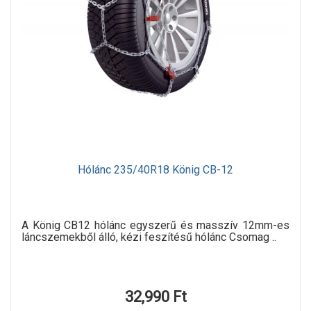
Hólánc 235/40R18 König CB-12
A König CB12 hólánc egyszerű és masszív 12mm-es
láncszemekből álló, kézi feszítésű hólánc Csomag ..
32,990 Ft