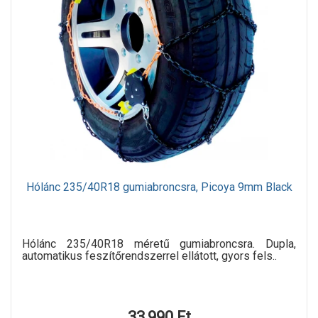
Hólánc 235/40R18 gumiabroncsra, Picoya 9mm Black
Hólánc 235/40R18 méretű gumiabroncsra. Dupla,
automatikus feszítőrendszerrel ellátott, gyors fels..
33,990 Ft