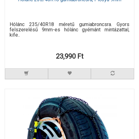
Hólánc 235/40R18 méretű gumiabroncsra. Gyors
felszerelésű 9mm-es hólánc gyémánt mintázattal,
kife..
23,990 Ft