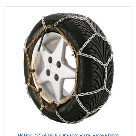
Hólánc 235/40R18 gumiabroncsra, Picoya 9mm