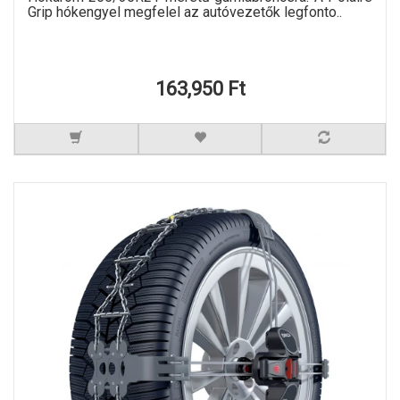
Grip hókengyel megfelel az autóvezetők legfonto..
163,950 Ft