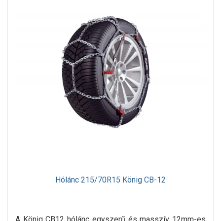
Hólánc 215/70R15 König CB-12
A König CB12 hólánc egyszerű és masszív 12mm-es