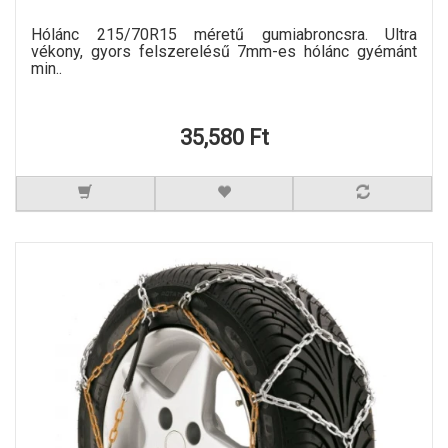
Hólánc 215/70R15 méretű gumiabroncsra. Ultra
vékony, gyors felszerelésű 7mm-es hólánc gyémánt
min..
35,580 Ft