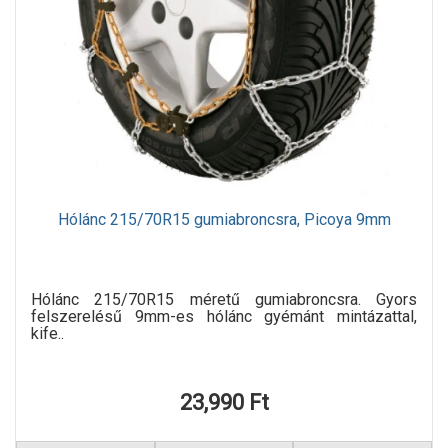
Hólánc 215/70R15 gumiabroncsra, Picoya 9mm
Hólánc 215/70R15 méretű gumiabroncsra. Gyors
felszerelésű 9mm-es hólánc gyémánt mintázattal,
kife..
23,990 Ft