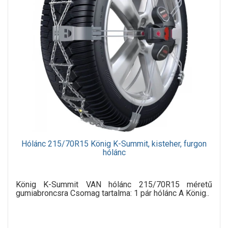
Hólánc 215/70R15 König K-Summit, kisteher, furgon
hólánc
König K-Summit VAN hólánc 215/70R15 méretű
gumiabroncsra Csomag tartalma: 1 pár hólánc A König..