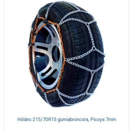
Hólánc 215/70R15 gumiabroncsra, Picoya 7mm