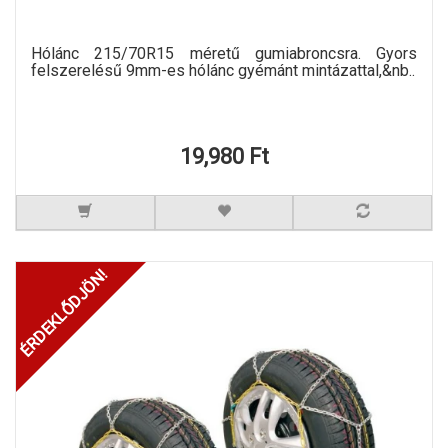
Hólánc 215/70R15 méretű gumiabroncsra. Gyors
felszerelésű 9mm-es hólánc gyémánt mintázattal,&nb..
19,980 Ft
ÉRDEKLŐDJÖN!