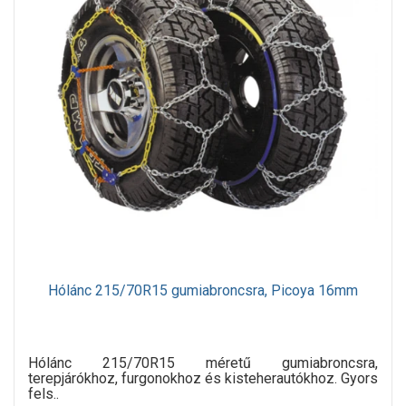
Hólánc 215/70R15 gumiabroncsra, Picoya 16mm
Hólánc 215/70R15 méretű gumiabroncsra,
terepjárókhoz, furgonokhoz és kisteherautókhoz. Gyors
fels..