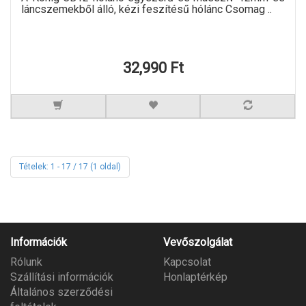
láncszemekből álló, kézi feszítésű hólánc Csomag ..
32,990 Ft
Tételek: 1 - 17 / 17 (1 oldal)
Információk
Vevőszolgálat
Rólunk
Kapcsolat
Szállítási információk
Honlaptérkép
Általános szerződési