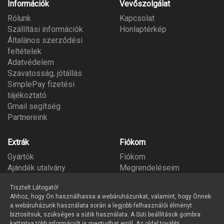
Információk
Vevőszolgálat
Rólunk
Kapcsolat
Szállítási információk
Honlaptérkép
Általános szerződési
feltételek
Adatvédelem
Szavatosság, jótállás
SimplePay fizetési
tájékoztató
Gmail segítség
Partnereink
Extrák
Fiókom
Gyártók
Fiókom
Ajándék utalvány
Megrendeléseim
Partner program
Kívánságlista
Tisztelt Látogató!
Hírlevél
Ahhoz, hogy Ön használhassa a webáruházunkat, valamint, hogy Önnek
a webáruházunk használata során a legjobb felhasználói élményt
biztosítsuk, szükséges a sütik használata. A Süti beállítások gombra
kattintva több információt is megtudhat erről. Az oldal további