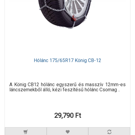
Hólánc 175/65R17 König CB-12
A König CB12 hólánc egyszerű és masszív 12mm-es
láncszemekből álló, kézi feszítésű hólánc Csomag ..
29,790 Ft