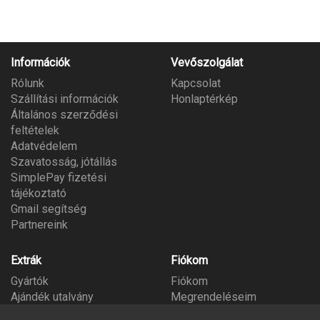
Információk
Vevőszolgálat
Rólunk
Kapcsolat
Szállítási információk
Honlaptérkép
Általános szerződési
feltételek
Adatvédelem
Szavatosság, jótállás
SimplePay fizetési
tájékoztató
Gmail segítség
Partnereink
Extrák
Fiókom
Gyártók
Fiókom
Ajándék utalvány
Megrendeléseim
Partner program
Kívánságlista