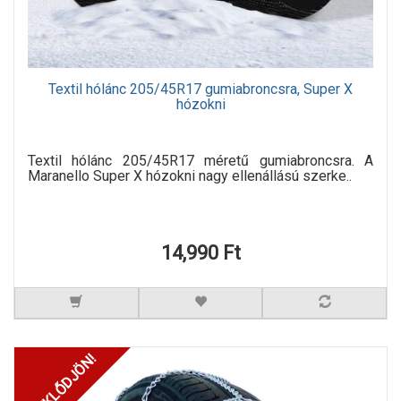
Textil hólánc 205/45R17 gumiabroncsra, Super X
hózokni
Textil hólánc 205/45R17 méretű gumiabroncsra. A
Maranello Super X hózokni nagy ellenállású szerke..
14,990 Ft
ÉRDEKLŐDJÖN!