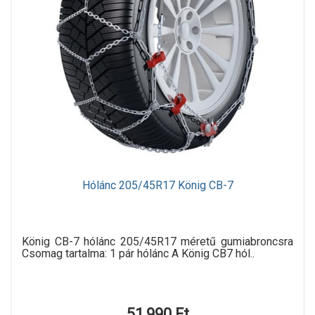
Hólánc 205/45R17 König CB-7
König CB-7 hólánc 205/45R17 méretű gumiabroncsra
Csomag tartalma: 1 pár hólánc A König CB7 hól..
51,990 Ft