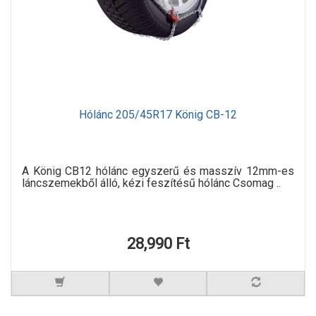
Hólánc 205/45R17 König CB-12
A König CB12 hólánc egyszerű és masszív 12mm-es
láncszemekből álló, kézi feszítésű hólánc Csomag ..
28,990 Ft