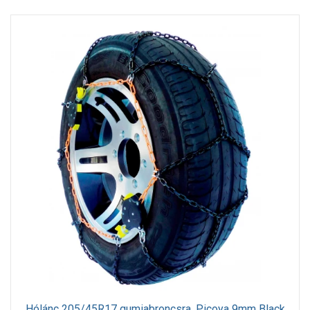
Hólánc 205/45R17 gumiabroncsra, Picoya 9mm Black