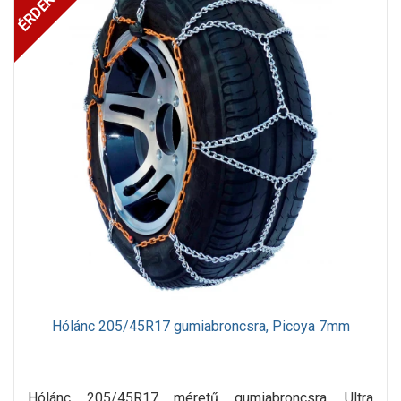
Hólánc 205/45R17 gumiabroncsra, Picoya 7mm
Hólánc 205/45R17 méretű gumiabroncsra. Ultra