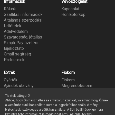
Információk
Vevőszolgálat
Rólunk
Kapcsolat
Szállítási információk
Honlaptérkép
Általános szerződési
feltételek
Adatvédelem
Szavatosság, jótállás
SimplePay fizetési
tájékoztató
Gmail segítség
Partnereink
Extrák
Fiókom
Gyártók
Fiókom
Ajándék utalvány
Megrendeléseim
Partner program
Kívánságlista
Tisztelt Látogató!
Hírlevél
Ahhoz, hogy Ön használhassa a webáruházunkat, valamint, hogy Önnek
a webáruházunk használata során a legjobb felhasználói élményt
biztosítsuk, szükséges a sütik használata. A Süti beállítások gombra
kattintva több információt is megtudhat erről. Az oldal további