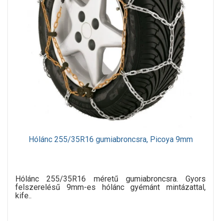
Hólánc 255/35R16 gumiabroncsra, Picoya 9mm
Hólánc 255/35R16 méretű gumiabroncsra. Gyors
felszerelésű 9mm-es hólánc gyémánt mintázattal,
kife..