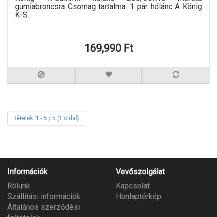
gumiabroncsra Csomag tartalma: 1 pár hólánc A König
K-S..
169,990 Ft
Tételek: 1 - 5 / 5 (1 oldal)
Információk
Vevőszolgálat
Rólunk
Kapcsolat
Szállítási információk
Honlaptérkép
Általános szerződési