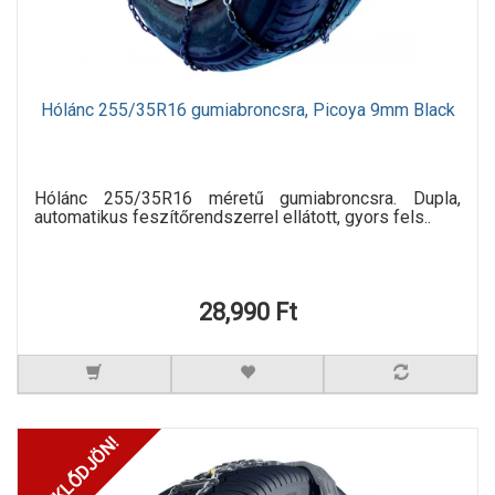
Hólánc 255/35R16 gumiabroncsra, Picoya 9mm Black
Hólánc 255/35R16 méretű gumiabroncsra. Dupla,
automatikus feszítőrendszerrel ellátott, gyors fels..
28,990 Ft
ÉRDEKLŐDJÖN!