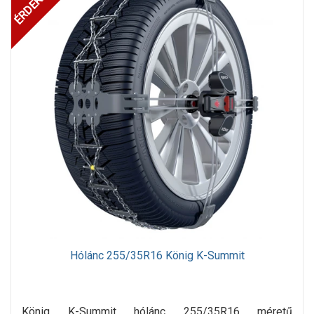
Hólánc 255/35R16 König K-Summit
König K-Summit hólánc 255/35R16 méretű