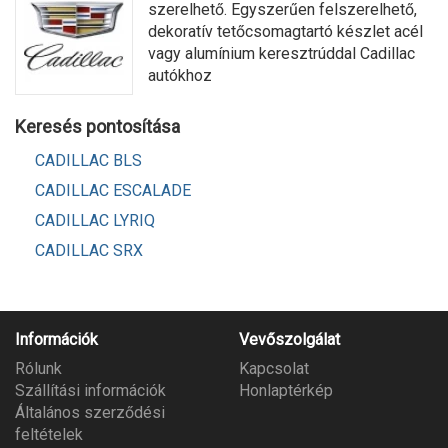
szerelhető. Egyszerűen felszerelhető,
dekoratív tetőcsomagtartó készlet acél
vagy alumínium keresztrúddal Cadillac
autókhoz
Keresés pontosítása
CADILLAC BLS
CADILLAC ESCALADE
CADILLAC LYRIQ
CADILLAC SRX
Információk
Vevőszolgálat
Rólunk
Kapcsolat
Szállítási információk
Honlaptérkép
Általános szerződési
feltételek