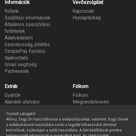
Információk
Vevőszolgálat
Rólunk
Kapcsolat
Szállítási információk
Honlaptérkép
Általános szerződési
feltételek
Adatvédelem
Szavatosság, jótállás
SimplePay fizetési
tájékoztató
Gmail segítség
Partnereink
Extrák
Fiókom
Gyártók
Fiókom
Ajándék utalvány
Megrendeléseim
Partner program
Kívánságlista
Tisztelt Látogató!
Hírlevél
Ahhoz, hogy Ön használhassa a webáruházunkat, valamint, hogy Önnek
a webáruházunk használata során a legjobb felhasználói élményt
biztosítsuk, szükséges a sütik használata. A Süti beállítások gombra
kattintva több információt is megtudhat erről. Az oldal további