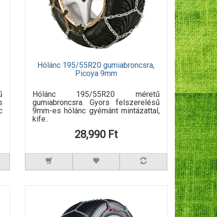
Hólánc 195/55R20 gumiabroncsra,
Picoya 9mm
ű
Hólánc 195/55R20 méretű
s
gumiabroncsra. Gyors felszerelésű
c
9mm-es hólánc gyémánt mintázattal,
kife..
28,990 Ft