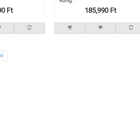
König ..
90 Ft
185,990 Ft
al)