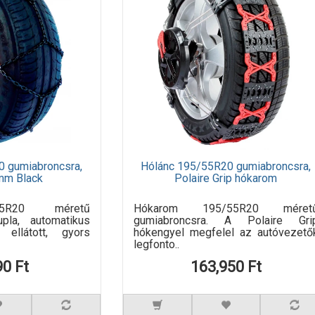
0 gumiabroncsra,
Hólánc 195/55R20 gumiabroncsra,
mm Black
Polaire Grip hókarom
55R20 méretű
Hókarom 195/55R20 méret
upla, automatikus
gumiabroncsra. A Polaire Gri
l ellátott, gyors
hókengyel megfelel az autóvezető
legfonto..
90 Ft
163,950 Ft