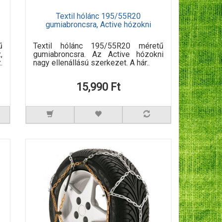
Textil hólánc 195/55R20
gumiabroncsra, Active hózokni
ű
Textil hólánc 195/55R20 méretű
,
gumiabroncsra. Az Active hózokni
.
nagy ellenállású szerkezet. A hár..
15,990 Ft