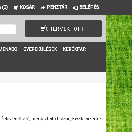
 (0)
KOSÁR
PÉNZTÁR
BELÉPÉS
0 TERMÉK - 0 FT
MENABO
GYEREKÜLÉSEK
KERÉKPÁR
lszerelhető, megbízható hólánc, kiváló ár-érték