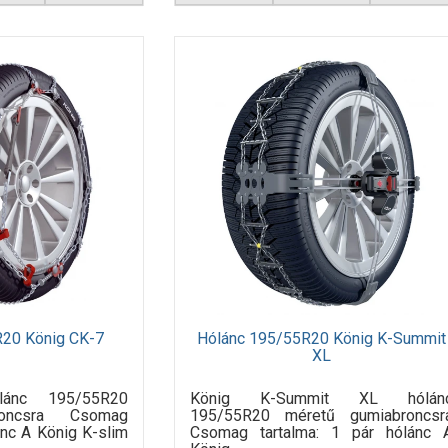
R20 König CK-7
Hólánc 195/55R20 König K-Summit
XL
lánc 195/55R20
König K-Summit XL hólán
roncsra Csomag
195/55R20 méretű gumiabroncsr
lánc A König K-slim
Csomag tartalma: 1 pár hólánc 