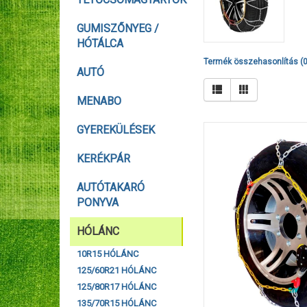
GUMISZŐNYEG /
HÓTÁLCA
Termék összehasonlítás (0
AUTÓ
MENABO
GYEREKÜLÉSEK
KERÉKPÁR
AUTÓTAKARÓ
PONYVA
HÓLÁNC
10R15 HÓLÁNC
125/60R21 HÓLÁNC
125/80R17 HÓLÁNC
135/70R15 HÓLÁNC