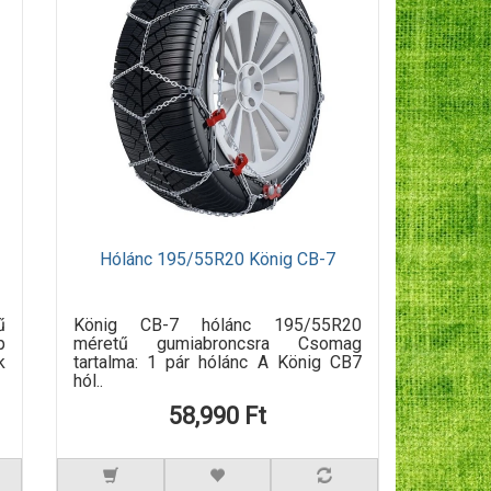
Hólánc 195/55R20 König CB-7
ű
König CB-7 hólánc 195/55R20
p
méretű gumiabroncsra Csomag
k
tartalma: 1 pár hólánc A König CB7
hól..
58,990 Ft