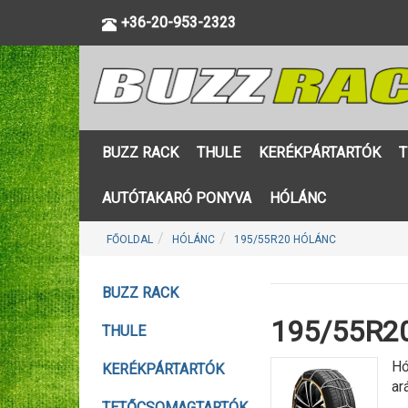
+36-20-953-2323
BUZZ RACK
THULE
KERÉKPÁRTARTÓK
T
AUTÓTAKARÓ PONYVA
HÓLÁNC
FŐOLDAL
HÓLÁNC
195/55R20 HÓLÁNC
BUZZ RACK
195/55R20
THULE
Hó
KERÉKPÁRTARTÓK
ar
TETŐCSOMAGTARTÓK