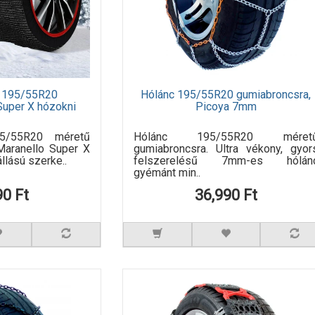
nc 195/55R20
Hólánc 195/55R20 gumiabroncsra,
Super X hózokni
Picoya 7mm
95/55R20 méretű
Hólánc 195/55R20 méret
Maranello Super X
gumiabroncsra. Ultra vékony, gyor
llású szerke..
felszerelésű 7mm-es hólán
gyémánt min..
90 Ft
36,990 Ft