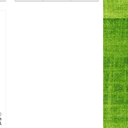
c
a
A